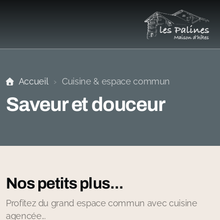
Accueil
Cuisine & espace commun
Îles
Saveur et douceur
Musique
Edelweiss
Montagne
Sports
Nos petits plus...
Profitez du grand espace commun avec cuisine
agencée...